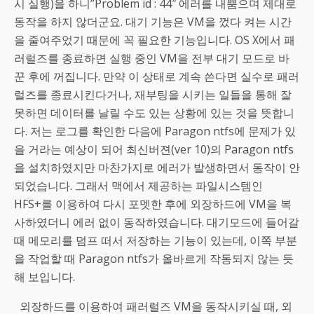
시 실행)을 하니”Problem id : 44″ 에러를 내뿜으며 제대로
동작을 하지 않더군요. 대기 기능은 VM을 껐다 켜는 시간
을 줄여주었기 때문에 꼭 필요한 기능입니다. OS X에서 패
러럴즈를 종료하면 실행 중인 VM을 전부 대기 모드로 바
꾼 후에 꺼집니다. 만약 이 상태로 계속 쓴다면 실수로 패러
럴즈를 종료시킨다거나, 재부팅을 시키는 일들을 통해 잘
못하면 데이터를 날릴 수도 있는 상황에 있는 것을 뜻합니
다. 저는 로그를 확인한 다음에 Paragon ntfs에 문제가 있
을 거라는 예상이 되어 최신버젼(ver 10)의 Paragon ntfs
을 설치하였지만 마찬가지로 에러가 발생하면서 동작이 안
되었습니다. 그래서 맥에서 제공하는 파일시스템인
HFS+를 이용하여 다시 포멧한 후에 외장하드에 VM을 복
사하였더니 에러 없이 동작하였습니다. 대기모드에 들어갈
때 메모리를 덤프 떠서 저장하는 기능이 있는데, 이쪽 부분
을 작업할 때 Paragon ntfs가 올바르게 작동되지 않는 듯
해 보입니다.
외장하드를 이용하여 패러럴즈 VM을 동작시키실 때, 외