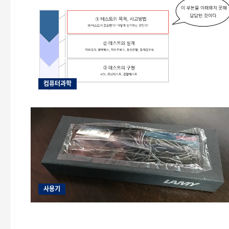
PS4
Pro
재
고
를
자
동
으
로
확
인
하
컴퓨터과학
는
쉘
스
크
립
트
를
만
들
어
봤
다.
에
대
해
사용기
더
개발기타
읽
어
보
기
C 언어 데이터 모델의 간단한 정리 (LP32 ILP32 LP64 ILP64 