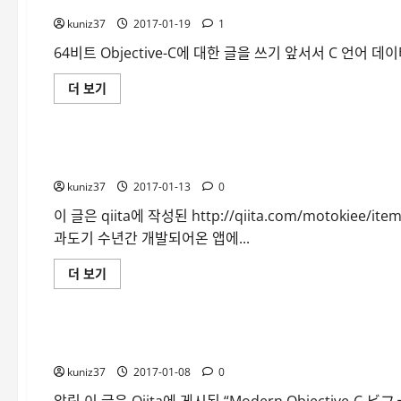
kuniz37
2017-01-19
1
64비트 Objective-C에 대한 글을 쓰기 앞서서 C 언어
C
더 보기
언
iOS, macOS ...
어
데
이
터
[번역] Nullability와 Generics로 Objective-C의 코드를 
모
델
kuniz37
의
2017-01-13
0
간
단
이 글은 qiita에 작성된 http://qiita.com/motokiee/
한
과도기 수년간 개발되어온 앱에...
정
리
(LP32
[번
더 보기
ILP32
역]
LP64
iOS, macOS ...
Nullability
ILP64
와
LLP64)
Generics
에
로
대
[번역] Modern Objective-C 구문으로 리팩토링
Objective-
해
C
더
kuniz37
의
2017-01-08
0
읽
코
어
드
알림 이 글은 Qiita에 게시된 “Modern Objective-C ビフォー
보