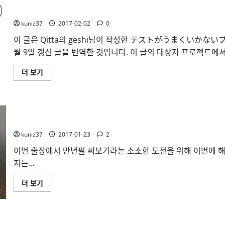
에
[번역] 테스트가 잘 안되는 프로젝트에 드리는 테스트에 대한 
대
해
kuniz37
2017-02-02
0
더
읽
어
이 글은 Qitta의 geshi님이 작성한 テストがうまくいか
보
월 9일 갱신 글을 번역한 것입니다. 이 글의 대상자 프로젝트에서.
기
[번
더 보기
역]
테
스
트
가
잘
[리뷰] 라미 스튜디오 만년필(임페리얼 블루) 구입
안
되
kuniz37
2017-01-23
2
는
프
로
이번 출장에서 만년필 써보기라는 소소한 도전을 위해 이번에 해
젝
지는...
트
에
드
[리
더 보기
리
뷰]
는
라
테
미
스
스
트
튜
에
LLP64)
디