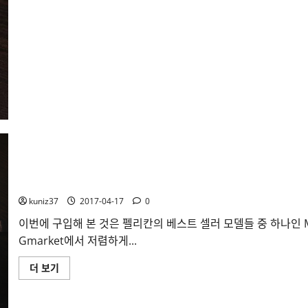
3.0
to
Gigabit
Ethernet
Adapter
개
봉
기
및
성
능
측
정
에
대
해
더
읽
어
[리뷰] 펠리칸 M600 만년필 구입
보
기
kuniz37
2017-04-17
0
이번에 구입해 본 것은 펠리칸의 베스트 셀러 모델들 중 하나인
Gmarket에서 저렴하게...
[리
더 보기
뷰]
펠
리
칸