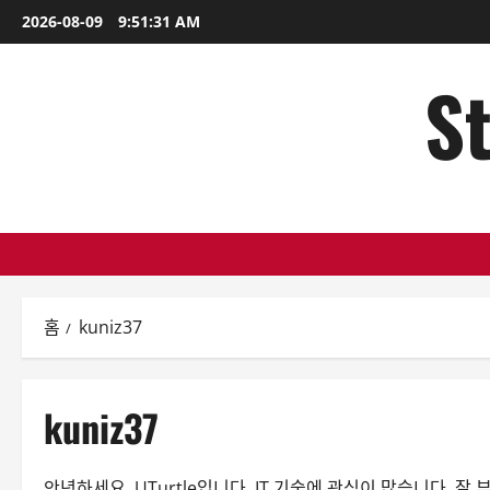
콘
2026-08-09
9:51:32 AM
텐
츠
St
로
바
로
가
기
홈
kuniz37
kuniz37
안녕하세요. UTurtle입니다. IT 기술에 관심이 많습니다. 잘