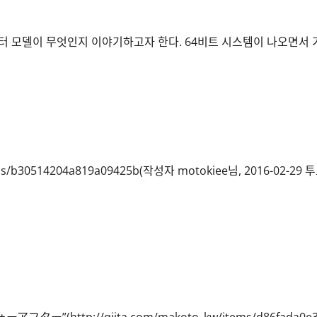
대
오
한
만
올
년
바
필
 데이터 모델이 무엇인지 이야기하고자 한다. 64비트 시스템이 나오면서 기
른
(임
사
페
고
리
방
얼
식
블
에
루)
대
구
해
입
더
Swift에서 쓰기 쉽게 해보자
에
읽
대
어
해
보
더
기
읽
items/b30514204a819a09425b(작성자 motokiee님, 2016-02-
어
보
기
アフター”(http://qiita.com/makoto_kw/items/d86fada0e3