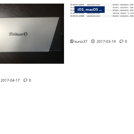
지
iOS, macOS ...
매
macOS 콘솔에서 통합로그의 p
김
풀어서 보는 방법
kuniz37
2017-03-19
0
칸 M600 만년필 구입
2017-04-17
0