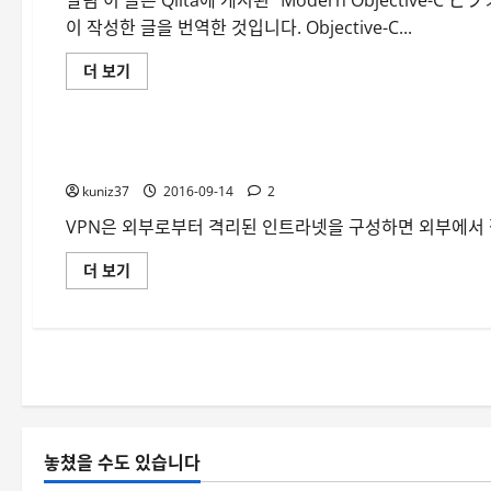
를
기
이 작성한 글을 번역한 것입니다. Objective-C...
Swift
에
서
[번
더 보기
쓰
역]
기
iOS, macOS ...
Modern
리눅스
쉽
Objective-
게
C
해
구
보
iOS10, macOS에서 VPN 이용을 위하여 우분투에서 IKEv2 
문
자
으
에
kuniz37
로
2016-09-14
2
대
리
해
팩
VPN은 외부로부터 격리된 인트라넷을 구성하면 외부에서 접
더
토
읽
링
어
에
iOS10,
더 보기
보
대
macOS
기
해
에
더
서
읽
VPN
어
이
보
용
기
을
위
하
여
우
분
놓쳤을 수도 있습니다
투
에