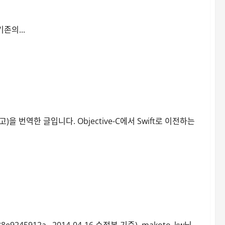
존의...
29 투고)을 번역한 글입니다. Objective-C에서 Swift로 이전하는
8e9245912a , 2014-04-16 수정본 기준), makoto_kw님