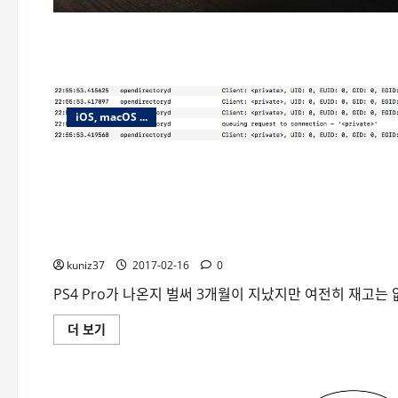
iOS, macOS ...
리눅스
공식홈피에서 PS4 Pro 재고를 자동으로 확인하는 쉘 스크
kuniz37
2017-02-16
0
PS4 Pro가 나온지 벌써 3개월이 지났지만 여전히 재고는
공
더 보기
식
홈
피
에
서