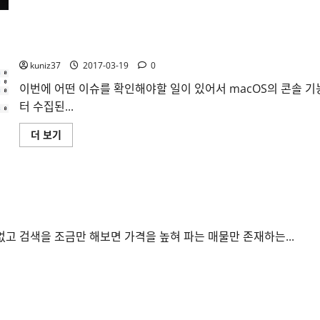
M600
만
년
필
macOS 콘솔에서 통합로그의 private를 풀어서 보는 방법
구
입
kuniz37
2017-03-19
0
에
대
해
이번에 어떤 이슈를 확인해야할 일이 있어서 macOS의 콘솔 
더
터 수집된...
읽
어
보
macOS
더 보기
기
콘
솔
에
서
통
립트를 만들어 봤다.
합
로
그
의
private
 없고 검색을 조금만 해보면 가격을 높혀 파는 매물만 존재하는...
를
풀
어
서
보
는
방
법