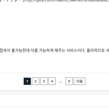
서버 구축 방법
속이 불가능한데 이를 가능하게 해주는 서비스이다. 물리적으로 서로
글
1
2
3
4
…
9
다음
페
이