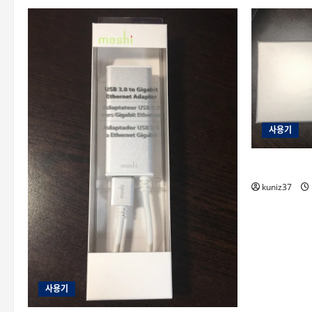
서
IKEv2
서
버
구
축
방
법
에
대
해
더
읽
사용기
어
보
기
[리뷰] 펠리
kuniz37
사용기