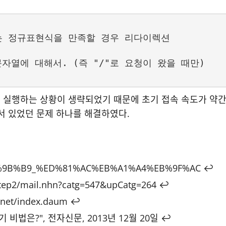
당하는 정규표현식을 만족할 경우 리다이렉션

문자열에 대해서. (즉 "/"로 요청이 왔을 때만)

행하는 상황이 생략되었기 때문에 초기 접속 속도가 약간 
 있었던 문제 하나를 해결하였다.
i/%EC%9B%B9_%ED%81%AC%EB%A1%A4%EB%9F%AC
↩
step2/mail.nhn?catg=547&upCatg=264
↩
m.net/index.daum
↩
비법은?", 전자신문, 2013년 12월 20일
↩