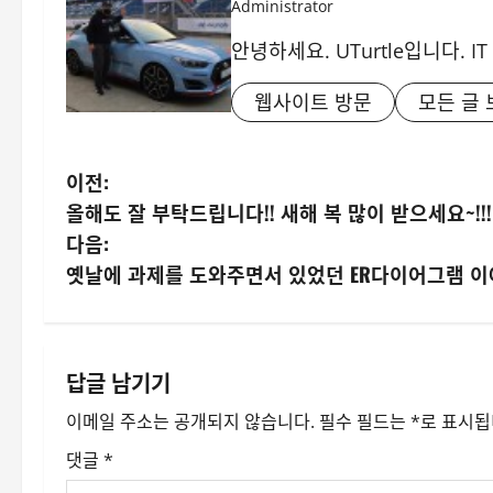
Administrator
안녕하세요. UTurtle입니다. 
웹사이트 방문
모든 글 
게
이전:
올해도 잘 부탁드립니다!! 새해 복 많이 받으세요~!!!
시
다음:
물
옛날에 과제를 도와주면서 있었던 ER다이어그램 
내
비
답글 남기기
게
이메일 주소는 공개되지 않습니다.
필수 필드는
*
로 표시
이
댓글
*