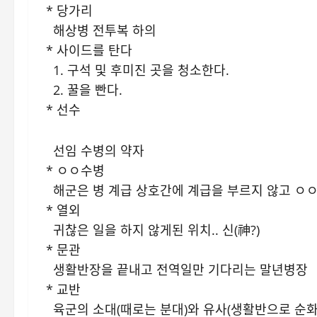
* 당가리
해상병 전투복 하의
* 사이드를 탄다
1. 구석 및 후미진 곳을 청소한다.
2. 꿀을 빤다.
* 선수
선임 수병의 약자
* ㅇㅇ수병
해군은 병 계급 상호간에 계급을 부르지 않고 ㅇ
* 열외
귀찮은 일을 하지 않게된 위치.. 신(神?)
* 문관
생활반장을 끝내고 전역일만 기다리는 말년병장
* 교반
육군의 소대(때로는 분대)와 유사(생활반으로 순화