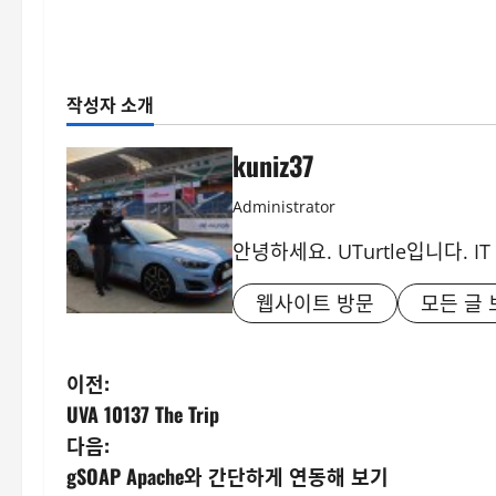
작성자 소개
kuniz37
Administrator
안녕하세요. UTurtle입니다. 
웹사이트 방문
모든 글 
게
이전:
UVA 10137 The Trip
시
다음:
물
gSOAP Apache와 간단하게 연동해 보기