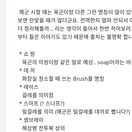
해군 시절 때는 육군이랑 다른 그런 명칭이 많이 있
보면 안맞을 때가 많더군요. 전역한지 얼마 안되서 
더 정리해볼까… 라는 생각이 들어서 한번 적어보려고
부터 들은 이야기도 있기 때문에 출처는 불명확 합니
* 쇼 핑
육군의 미씽이랑 같은 말로 예상.. soap이라는 
* 데 끼
화장실 청소할 때 쓰는 Brush를 명칭
* 레이스
걸레를 의미함
* 스마프 (? 스나프?)
밀걸레를 의미 (해군은 밀걸레를 데끼로 빱니다?)
* 셈브레이
해상병 전투복 상의