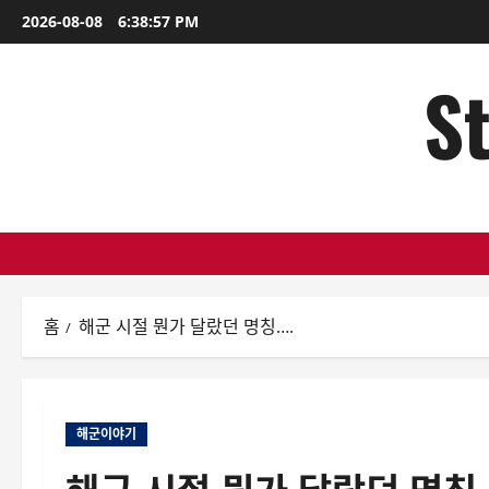
콘
2026-08-08
6:38:58 PM
텐
츠
St
로
바
로
가
기
홈
해군 시절 뭔가 달랐던 명칭….
해군이야기
해군 시절 뭔가 달랐던 명칭…