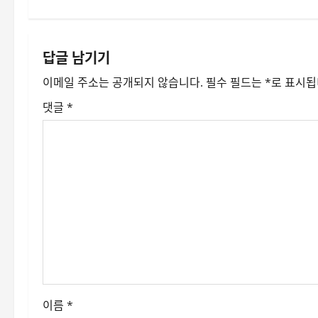
내
비
답글 남기기
게
이메일 주소는 공개되지 않습니다.
필수 필드는
*
로 표시
이
댓글
*
션
이름
*