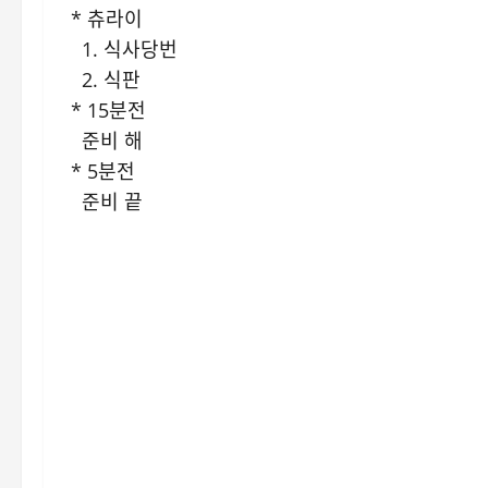
* 츄라이
1. 식사당번
2. 식판
* 15분전
준비 해
* 5분전
준비 끝