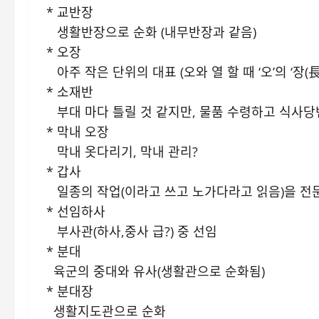
* 교반장
생활반장으로 순화 (내무반장과 같음)
* 오장
아주 작은 단위의 대표 (오와 열 할 때 ‘오’의 ‘장(長
* 소재반
부대 마다 틀릴 것 같지만, 물품 수령하고 식사당번
* 막내 오장
막내 옷다리기, 막내 관리?
* 갑사
일종의 작업(이라고 쓰고 노가다라고 읽음)을 전문
* 선임하사
부사관(하사,중사 급?) 중 선임
* 분대
육군의 중대와 유사(생활관으로 순화됨)
* 분대장
생활지도관으로 순화