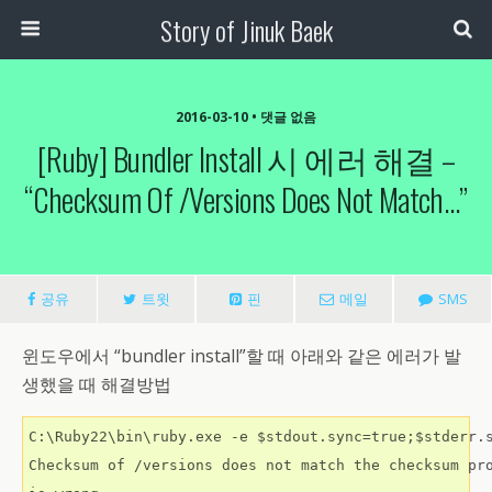
Story of Jinuk Baek
2016-03-10 • 댓글 없음
[Ruby] Bundler Install 시 에러 해결 –
“Checksum Of /versions Does Not Match…”
공유
트윗
핀
메일
SMS
윈도우에서 “bundler install”할 때 아래와 같은 에러가 발
생했을 때 해결방법
C:\Ruby22\bin\ruby.exe -e $stdout.sync=true;$stderr.s
Checksum of /versions does not match the checksum pro