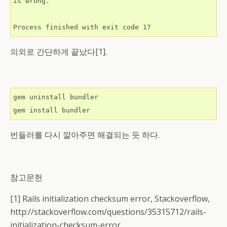
is wrong.

Process finished with exit code 17
의외로 간단하게 끝났다[1].
gem uninstall bundler

gem install bundler
번들러를 다시 깔아주면 해결되는 듯 하다.
참고문헌
[1] Rails initialization checksum error, Stackoverflow,
http://stackoverflow.com/questions/35315712/rails-
initialization-checksum-error